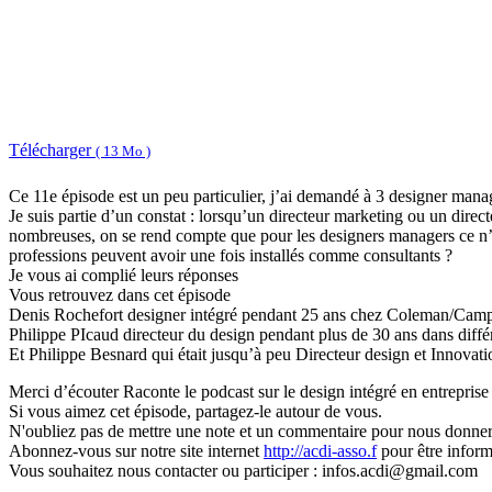
Télécharger
( 13 Mo )
Ce 11e épisode est un peu particulier, j’ai demandé à 3 designer manag
Je suis partie d’un constat : lorsqu’un directeur marketing ou un direc
nombreuses, on se rend compte que pour les designers managers ce n’est
professions peuvent avoir une fois installés comme consultants ?
Je vous ai complié leurs réponses
Vous retrouvez dans cet épisode
Denis Rochefort designer intégré pendant 25 ans chez Coleman/Cam
Philippe PIcaud directeur du design pendant plus de 30 ans dans diff
Et Philippe Besnard qui était jusqu’à peu Directeur design et Innova
Merci d’écouter Raconte le podcast sur le design intégré en entreprise 
Si vous aimez cet épisode, partagez-le autour de vous.
N'oubliez pas de mettre une note et un commentaire pour nous donner p
Abonnez-vous sur notre site internet
http://acdi-asso.f
pour être inform
Vous souhaitez nous contacter ou participer : infos.acdi@gmail.com